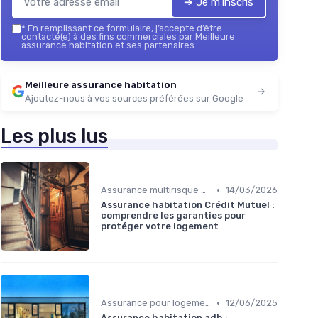
➔ Je m'inscris
*
En remplissant ce formulaire, j’accepte d’être
contacté(e) à des fins commerciales par Meilleure
assurance habitation et ses partenaires.
Meilleure assurance habitation
Ajoutez-nous à vos sources préférées sur Google
Les plus lus
•
Assurance multirisque habitation
14/03/2026
Assurance habitation Crédit Mutuel :
comprendre les garanties pour
protéger votre logement
•
Assurance pour logements étudiants
12/06/2025
Assurance habitation adh :