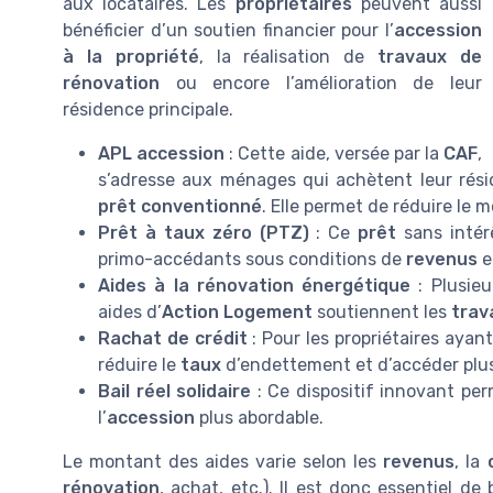
aux locataires. Les
propriétaires
peuvent aussi
bénéficier d’un soutien financier pour l’
accession
à la propriété
, la réalisation de
travaux de
rénovation
ou encore l’amélioration de leur
résidence principale.
APL accession
: Cette aide, versée par la
CAF
,
s’adresse aux ménages qui achètent leur rési
prêt conventionné
. Elle permet de réduire le
Prêt à taux zéro (PTZ)
: Ce
prêt
sans intérê
primo-accédants sous conditions de
revenus
e
Aides à la rénovation énergétique
: Plusieu
aides d’
Action Logement
soutiennent les
trav
Rachat de crédit
: Pour les propriétaires ayant
réduire le
taux
d’endettement et d’accéder plus
Bail réel solidaire
: Ce dispositif innovant per
l’
accession
plus abordable.
Le montant des aides varie selon les
revenus
, la
rénovation
, achat, etc.). Il est donc essentiel de 