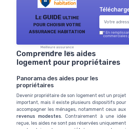
Télécharge
Le GUIDE ultime
pour choisir votre
assurance habitation
*
En remplissant
commerciales p
Meilleure assurance
Comprendre les aides
habitation — 2026
logement pour propriétaires
Panorama des aides pour les
propriétaires
Devenir propriétaire de son logement est un projet
important, mais il existe plusieurs dispositifs pour
accompagner les ménages, notamment ceux aux
revenus modestes
. Contrairement à une idée
reçue, les aides ne sont pas réservées uniquement