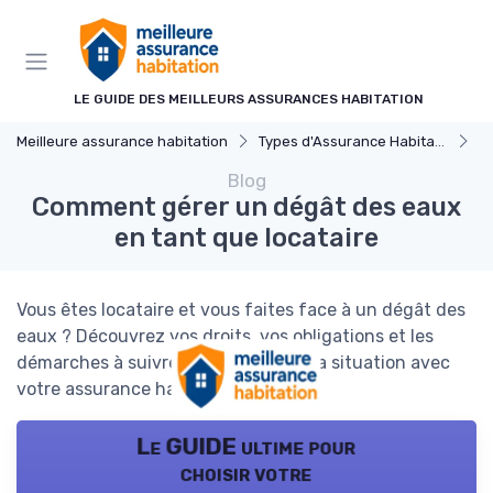
Panneau de gestion des cookies
LE GUIDE DES MEILLEURS ASSURANCES HABITATION
Meilleure assurance habitation
Types d'Assurance Habitation
A
Blog
Comment gérer un dégât des eaux
en tant que locataire
Vous êtes locataire et vous faites face à un dégât des
eaux ? Découvrez vos droits, vos obligations et les
démarches à suivre pour bien gérer la situation avec
votre assurance habitation.
Le GUIDE ultime pour
choisir votre