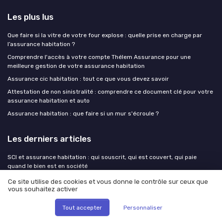
Les plus lus
Que faire si la vitre de votre four explose : quelle prise en charge par
l’assurance habitation ?
Comprendre l'accès à votre compte Thélem Assurance pour une
meilleure gestion de votre assurance habitation
Assurance cic habitation : tout ce que vous devez savoir
Attestation de non sinistralité : comprendre ce document clé pour votre
assurance habitation et auto
Assurance habitation : que faire si un mur s'écroule ?
Les derniers articles
SCI et assurance habitation : qui souscrit, qui est couvert, qui paie
quand le bien est en société
Assurer un loft à Paris : guide complet pour propriétaires exigeants
Ce site utilise des cookies et vous donne le contrôle sur ceux que
vous souhaitez activer
Surprime CatNat, exclusions climatiques, carte RGA : le triple choc qui
redessine votre contrat
Tout accepter
Personnaliser
Achat maison en Île de France : sécuriser votre projet immobilier et