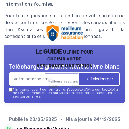
informations fournies.
Pour toute question sur la gestion de votre compte ou
de vos contrats, privilégiez toujours les canaux officiels
Gan Assurances ou Groupama pour garantir la
confidentialité et la sécurité de vos données.
Le GUIDE ultime pour
choisir votre
assurance habitation
Téléchargez gratuitement le livre blanc
➔ Télécharger
Meilleure assurance
habitation — 2026
*
En remplissant ce formulaire, j’accepte d’être contacté(e) à
des fins commerciales par Meilleure assurance habitation et
ses partenaires.
Publié le
20/05/2025
• Mis à jour le
24/12/2025
par Emmanuelle Verdier