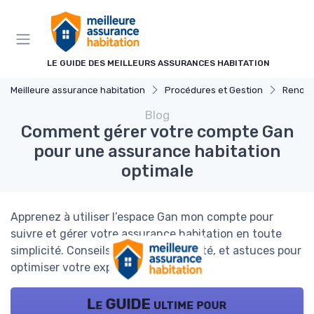
Panneau de gestion des cookies
LE GUIDE DES MEILLEURS ASSURANCES HABITATION
Meilleure assurance habitation
Procédures et Gestion
Renouvel
Blog
Comment gérer votre compte Gan
pour une assurance habitation
optimale
Apprenez à utiliser l’espace Gan mon compte pour
suivre et gérer votre assurance habitation en toute
simplicité. Conseils pratiques, sécurité, et astuces pour
optimiser votre expérience en ligne.
Le GUIDE ultime pour