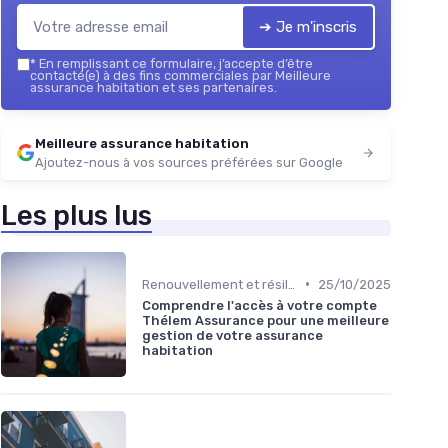
➔ Je m'inscris
*
En remplissant ce formulaire, j’accepte d’être
contacté(e) à des fins commerciales par Meilleure
assurance habitation et ses partenaires.
Meilleure assurance habitation
Ajoutez-nous à vos sources préférées sur Google
Les plus lus
•
Renouvellement et résiliation
25/10/2025
Comprendre l'accès à votre compte
Thélem Assurance pour une meilleure
gestion de votre assurance
habitation