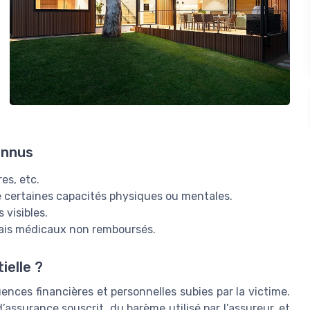
onnus
res, etc.
de certaines capacités physiques ou mentales.
 visibles.
rais médicaux non remboursés.
ielle ?
ences financières et personnelles subies par la victime.
ssurance souscrit, du barème utilisé par l’assureur, et