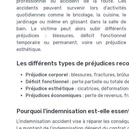
professionnel ou accident de la route. Ces
accidents peuvent survenir lors d’activités
quotidiennes comme le bricolage, la cuisine, le
jardinage ou même en glissant dans la salle de
bain. La victime peut alors subir différents
préjudices : blessures, déficit fonctionnel
temporaire ou permanent, voire un préjudice
esthétique.
Les différents types de préjudices rec
Préjudice corporel
: blessures, fractures, brûlu
Déficit fonctionnel
: perte partielle ou totale 
Préjudice esthétique
: cicatrices, déformations
Préjudices économiques
: perte de revenus, f
Pourquoi l’indemnisation est-elle essent
L’indemnisation accident vise à réparer les conséqu
Le montant de l’indemnisation dépend du contrat d’a