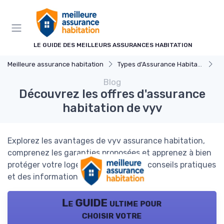
Panneau de gestion des cookies
LE GUIDE DES MEILLEURS ASSURANCES HABITATION
Meilleure assurance habitation
Types d'Assurance Habitation
As
Blog
Découvrez les offres d'assurance
habitation de vyv
Explorez les avantages de vyv assurance habitation,
comprenez les garanties proposées et apprenez à bien
protéger votre logement grâce à des conseils pratiques
et des informations claires.
Le GUIDE ultime pour
choisir votre