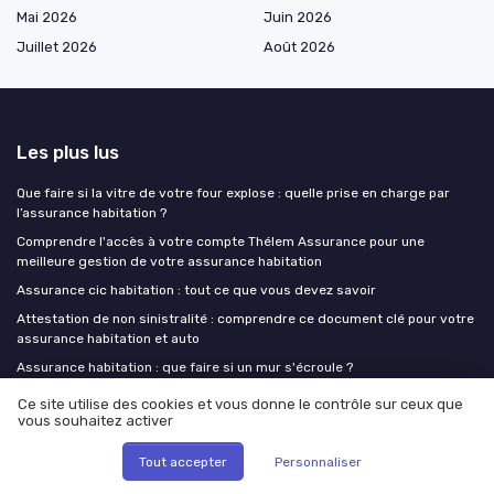
Mai 2026
Juin 2026
Juillet 2026
Août 2026
Les plus lus
Que faire si la vitre de votre four explose : quelle prise en charge par
l’assurance habitation ?
Comprendre l'accès à votre compte Thélem Assurance pour une
meilleure gestion de votre assurance habitation
Assurance cic habitation : tout ce que vous devez savoir
Attestation de non sinistralité : comprendre ce document clé pour votre
assurance habitation et auto
Assurance habitation : que faire si un mur s'écroule ?
Ce site utilise des cookies et vous donne le contrôle sur ceux que
Les derniers articles
vous souhaitez activer
Tout accepter
Personnaliser
SCI et assurance habitation : qui souscrit, qui est couvert, qui paie
quand le bien est en société