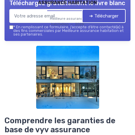
assurance habitation
Téléchargez gratuitement le livre blanc
➔ Télécharger
Meilleure assurance
habitation — 2026
*
En remplissant ce formulaire, j’accepte d’être contacté(e) à
des fins commerciales par Meilleure assurance habitation et
ses partenaires.
Comprendre les garanties de
base de vyv assurance