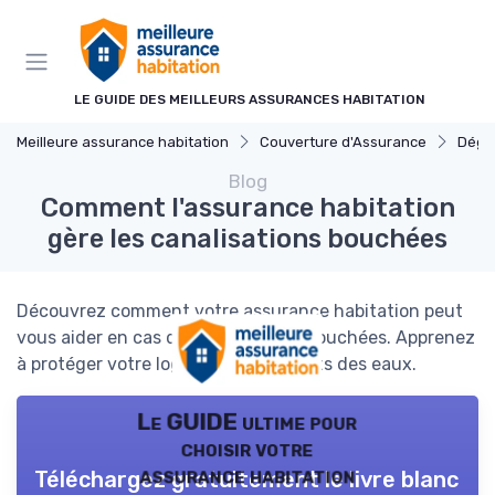
Panneau de gestion des cookies
LE GUIDE DES MEILLEURS ASSURANCES HABITATION
Meilleure assurance habitation
Couverture d'Assurance
Dégâts
Blog
Comment l'assurance habitation
gère les canalisations bouchées
Découvrez comment votre assurance habitation peut
vous aider en cas de canalisations bouchées. Apprenez
à protéger votre logement des dégâts des eaux.
Le GUIDE ultime pour
choisir votre
assurance habitation
Téléchargez gratuitement le livre blanc