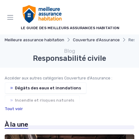
Panneau de gestion des cookies
LE GUIDE DES MEILLEURS ASSURANCES HABITATION
Meilleure assurance habitation
Couverture d'Assurance
Respo
Blog
Responsabilité civile
Accéder aux autres catégories Couverture d'Assurance :
»
Dégâts des eaux et inondations
»
Incendie et risques naturels
Tout voir
»
Vol et vandalisme
»
Bris de glace
À la une