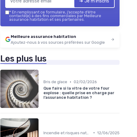
➔ Je m'inscris
*
En remplissant ce formulaire, j’accepte d’être
contacté(e) à des fins commerciales par Meilleure
assurance habitation et ses partenaires.
Meilleure assurance habitation
Ajoutez-nous à vos sources préférées sur Google
Les plus lus
•
Bris de glace
02/02/2026
Que faire si la vitre de votre four
explose : quelle prise en charge par
l’assurance habitation ?
•
Incendie et risques naturels
12/06/2025