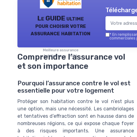
Télécharge
Le GUIDE ultime
pour choisir votre
assurance habitation
*
En remplissant
commerciales p
Meilleure assurance
Comprendre l’assurance vol
habitation — 2026
et son importance
Pourquoi l’assurance contre le vol est
essentielle pour votre logement
Protéger son habitation contre le vol n’est plus
une option, mais une nécessité. Les cambriolages
et tentatives d’effraction sont en hausse dans de
nombreuses régions, ce qui expose chaque foyer
à des risques importants. Une assurance