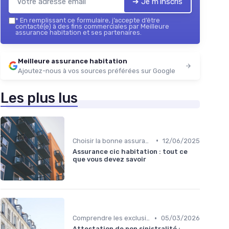
➔ Je m'inscris
*
En remplissant ce formulaire, j’accepte d’être
contacté(e) à des fins commerciales par Meilleure
assurance habitation et ses partenaires.
Meilleure assurance habitation
Ajoutez-nous à vos sources préférées sur Google
Les plus lus
•
Choisir la bonne assurance habitation
12/06/2025
Assurance cic habitation : tout ce
que vous devez savoir
•
Comprendre les exclusions de garantie
05/03/2026
Attestation de non sinistralité :