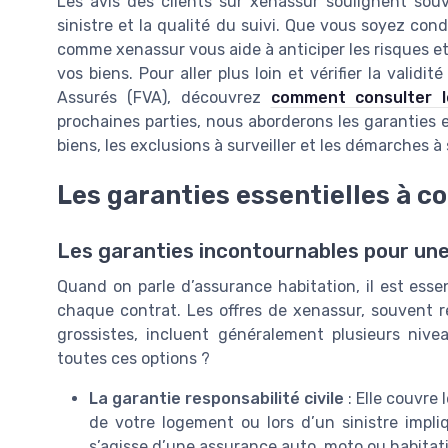
Les avis des clients sur xenassur soulignent souve
sinistre et la qualité du suivi. Que vous soyez cond
comme xenassur vous aide à anticiper les risques et 
vos biens. Pour aller plus loin et vérifier la validi
Assurés (FVA), découvrez
comment consulter l
prochaines parties, nous aborderons les garanties es
biens, les exclusions à surveiller et les démarches à 
Les garanties essentielles à c
Les garanties incontournables pour une
Quand on parle d’assurance habitation, il est ess
chaque contrat. Les offres de xenassur, souvent r
grossistes, incluent généralement plusieurs niv
toutes ces options ?
La garantie responsabilité civile
: Elle couvre
de votre logement ou lors d’un sinistre impliq
s’agisse d’une assurance auto, moto ou habitat