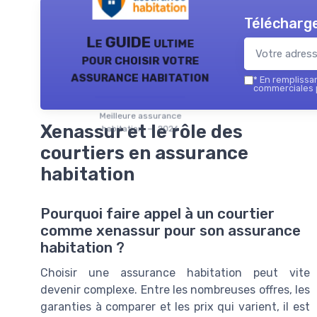
Télécharge
Le GUIDE ultime
pour choisir votre
assurance habitation
*
En remplissant
commerciales p
Meilleure assurance
Xenassur et le rôle des
habitation — 2026
courtiers en assurance
habitation
Pourquoi faire appel à un courtier
comme xenassur pour son assurance
habitation ?
Choisir une assurance habitation peut vite
devenir complexe. Entre les nombreuses offres, les
garanties à comparer et les prix qui varient, il est