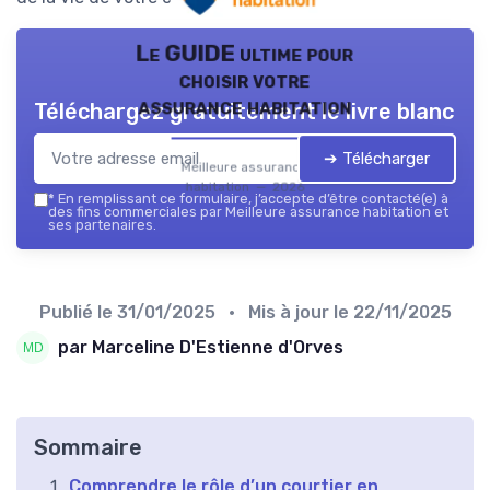
Le GUIDE ultime pour
choisir votre
assurance habitation
Téléchargez gratuitement le livre blanc
➔ Télécharger
Meilleure assurance
habitation — 2026
*
En remplissant ce formulaire, j’accepte d’être contacté(e) à
des fins commerciales par Meilleure assurance habitation et
ses partenaires.
Publié le
31/01/2025
• Mis à jour le
22/11/2025
par Marceline D'Estienne d'Orves
Sommaire
Comprendre le rôle d’un courtier en