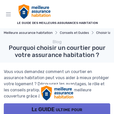
Panneau de gestion des cookies
LE GUIDE DES MEILLEURS ASSURANCES HABITATION
Meilleure assurance habitation
Conseils et Guides
Choisir la bonne
Blog
Pourquoi choisir un courtier pour
votre assurance habitation ?
Vous vous demandez comment un courtier en
assurance habitation peut vous aider à mieux protéger
votre logement ? Découvrez les avantages, le rôle et
les conseils pratiques pour choisir la meilleure
couverture grâce à un expert.
Le GUIDE ultime pour