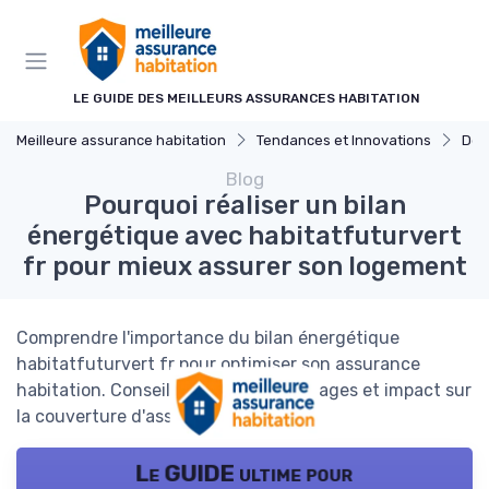
Panneau de gestion des cookies
LE GUIDE DES MEILLEURS ASSURANCES HABITATION
Meilleure assurance habitation
Tendances et Innovations
Dével
Blog
Pourquoi réaliser un bilan
énergétique avec habitatfuturvert
fr pour mieux assurer son logement
Comprendre l'importance du bilan énergétique
habitatfuturvert fr pour optimiser son assurance
habitation. Conseils pratiques, avantages et impact sur
la couverture d'assurance.
Le GUIDE ultime pour