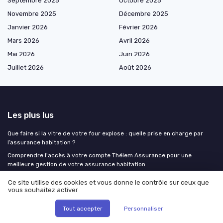
Septembre 2025
Octobre 2025
Novembre 2025
Décembre 2025
Janvier 2026
Février 2026
Mars 2026
Avril 2026
Mai 2026
Juin 2026
Juillet 2026
Août 2026
Les plus lus
Que faire si la vitre de votre four explose : quelle prise en charge par
l’assurance habitation ?
Comprendre l'accès à votre compte Thélem Assurance pour une
meilleure gestion de votre assurance habitation
Assurance cic habitation : tout ce que vous devez savoir
Ce site utilise des cookies et vous donne le contrôle sur ceux que
vous souhaitez activer
Attestation de non sinistralité : comprendre ce document clé pour votre
assurance habitation et auto
Tout accepter
Personnaliser
Assurance habitation : que faire si un mur s'écroule ?