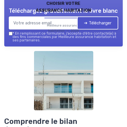
choisir votre
assurance habitation
Téléchargez gratuitement le livre blanc
➔ Télécharger
Meilleure assurance
habitation — 2026
*
En remplissant ce formulaire, j’accepte d’être contacté(e) à
des fins commerciales par Meilleure assurance habitation et
ses partenaires.
Comprendre le bilan