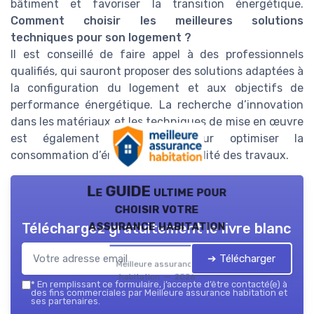
bâtiment et favoriser la transition énergétique.
Comment choisir les meilleures solutions
techniques pour son logement ?
Il est conseillé de faire appel à des professionnels
qualifiés, qui sauront proposer des solutions adaptées à
la configuration du logement et aux objectifs de
performance énergétique. La recherche d’innovation
dans les matériaux et les techniques de mise en œuvre
est également un atout pour optimiser la
consommation d’énergie et la durabilité des travaux.
Le GUIDE ultime pour
choisir votre
assurance habitation
Téléchargez gratuitement le livre blanc
➔ Télécharger
Meilleure assurance
habitation — 2026
*
En remplissant ce formulaire, j’accepte d’être contacté(e) à
des fins commerciales par Meilleure assurance habitation et
ses partenaires.