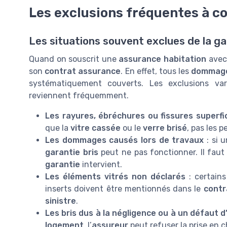
Les exclusions fréquentes à c
Les situations souvent exclues de la ga
Quand on souscrit une
assurance habitation
avec
son
contrat assurance
. En effet, tous les
dommag
systématiquement couverts. Les exclusions vari
reviennent fréquemment.
Les rayures, ébréchures ou fissures superfic
que la
vitre cassée
ou le
verre brisé
, pas les 
Les dommages causés lors de travaux
: si 
garantie bris
peut ne pas fonctionner. Il faut 
garantie
intervient.
Les éléments vitrés non déclarés
: certain
inserts doivent être mentionnés dans le
contr
sinistre
.
Les bris dus à la négligence ou à un défaut d
logement
, l’
assureur
peut refuser la prise en c