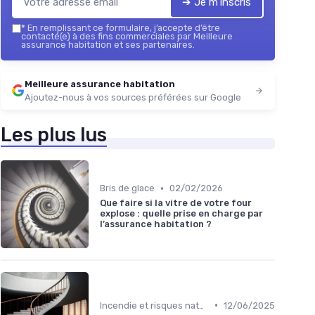
➔ Je m'inscris
*
En remplissant ce formulaire, j’accepte d’être
contacté(e) à des fins commerciales par Meilleure
assurance habitation et ses partenaires.
Meilleure assurance habitation
Ajoutez-nous à vos sources préférées sur Google
Les plus lus
•
Bris de glace
02/02/2026
Que faire si la vitre de votre four
explose : quelle prise en charge par
l’assurance habitation ?
•
Incendie et risques naturels
12/06/2025