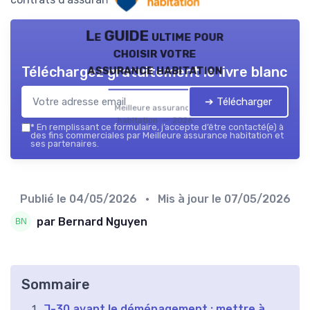
Le GUIDE ultime pour
choisir votre
assurance habitation
Téléchargez gratuitement le livre blanc
➔ Télécharger
Meilleure assurance
habitation — 2026
*
En remplissant ce formulaire, j’accepte d’être contacté(e) à
des fins commerciales par Meilleure assurance habitation et
ses partenaires.
Publié le
04/05/2026
• Mis à jour le
07/05/2026
par Bernard Nguyen
Sommaire
J-30 avant le déménagement : mettre à