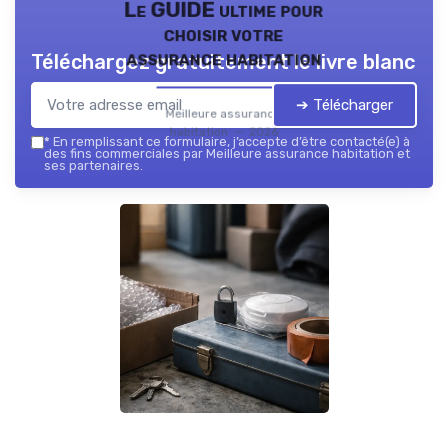
Le GUIDE ultime pour
choisir votre
assurance habitation
Téléchargez gratuitement le livre blanc
➔ Télécharger
Meilleure assurance
habitation — 2026
*
En remplissant ce formulaire, j’accepte d’être contacté(e) à
des fins commerciales par Meilleure assurance habitation et
ses partenaires.