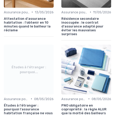
•
•
Assurance pour locataires
13/05/2026
Assurance pour résidences secondaires
11/05/2026
Attestation d'assurance
Résidence secondaire
habitation : l'obtenir en 10
inoccupée : le contrat
minutes quand le bailleur la
d'assurance adapté pour
réclame
éviter les mauvaises
surprises
Études à l'étranger :
pourquoi...
•
•
Assurance pour logements étudiants
08/05/2026
Assurance pour propriétaires
08/05/2026
Études à l'étranger :
PNO obligatoire en
pourquoi l'assurance
copropriété : la règle ALUR
habitation française ne vous
que la moitié des bailleurs