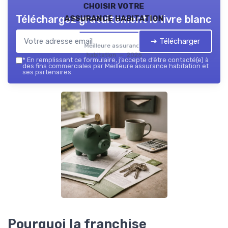
choisir votre
assurance habitation
Téléchargez gratuitement le livre blanc
➔ Télécharger
Meilleure assurance
habitation — 2026
*
En remplissant ce formulaire, j’accepte d’être contacté(e) à
des fins commerciales par Meilleure assurance habitation et
ses partenaires.
Pourquoi la franchise