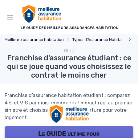
Panneau de gestion des cookies
LE GUIDE DES MEILLEURS ASSURANCES HABITATION
Meilleure assurance habitation
Types d'Assurance Habitation
As
Blog
Franchise d'assurance étudiant : ce
qui se joue quand vous choisissez le
contrat le moins cher
Franchise d’assurance habitation étudiant : comparez
4 € et 9 € par mois, comprenez l’impact réel au premier
sinistre et choisissez la bonne couverture pour votre
logement.
Le GUIDE ultime pour