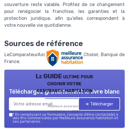
couverture reste valable. Profitez de ce changement
pour renégocier la franchise, les garanties et la
protection juridique, afin qu’elles correspondent à
votre nouvelle vie quotidienne.
Sources de référence
LeComparateurAssurance, UFC Que Choisir, Banque de
France.
Le GUIDE ultime pour
choisir votre
assurance habitation
Téléchargez gratuitement le livre blanc
➔ Télécharger
Meilleure assurance
habitation — 2026
*
En remplissant ce formulaire, j’accepte d’être contacté(e) à
des fins commerciales par Meilleure assurance habitation et
ses partenaires.