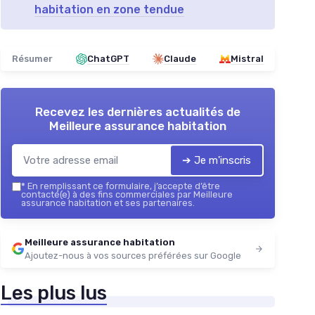
habitation en zone tendue
Résumer
ChatGPT
Claude
Mistral
Recevez les dernières actualités de
Meilleure assurance habitation
➔ Je m'inscris
*
En remplissant ce formulaire, j’accepte d’être
contacté(e) à des fins commerciales par Meilleure
assurance habitation et ses partenaires.
Meilleure assurance habitation
Ajoutez-nous à vos sources préférées sur Google
Les plus lus