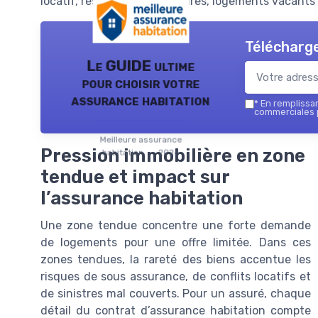
locatif, résidences secondaires, logements vacants 
Télécharge
Le GUIDE ultime
pour choisir votre
assurance habitation
*
En remplissant
commerciales p
Meilleure assurance
Pression immobilière en zone
habitation — 2026
tendue et impact sur
l’assurance habitation
Une zone tendue concentre une forte demande
de logements pour une offre limitée. Dans ces
zones tendues, la rareté des biens accentue les
risques de sous assurance, de conflits locatifs et
de sinistres mal couverts. Pour un assuré, chaque
détail du contrat d’assurance habitation compte