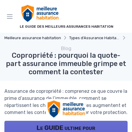
Panneau de gestion des cookies
LE GUIDE DES MEILLEURS ASSURANCES HABITATION
Meilleure assurance habitation
Types d'Assurance Habitation
As
Blog
Copropriété : pourquoi la quote-
part assurance immeuble grimpe et
comment la contester
Assurance de copropriété : comprenez ce que couvre la
prime d’assurance de l’immeuble, comment se
répartissent les charges, pourquoi elles augmentent et
comment les contester sans dégrader votre protection.
Le GUIDE ultime pour