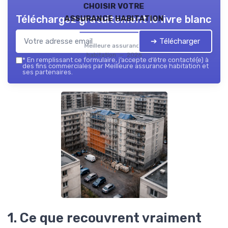
choisir votre
assurance habitation
Téléchargez gratuitement le livre blanc
➔ Télécharger
Meilleure assurance
habitation — 2026
*
En remplissant ce formulaire, j’accepte d’être contacté(e) à
des fins commerciales par Meilleure assurance habitation et
ses partenaires.
1. Ce que recouvrent vraiment