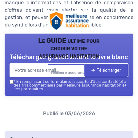
manque d’informations et l’absence de comparaison
d’offres doivent vous alerter sur la qualité de la
gestion, et peuvent justifier une mise en concurrence
du syndic lors d’une prochaine assemblée.
Le GUIDE ultime pour
choisir votre
assurance habitation
Téléchargez gratuitement le livre blanc
➔ Télécharger
Meilleure assurance
habitation — 2026
*
En remplissant ce formulaire, j’accepte d’être contacté(e) à
des fins commerciales par Meilleure assurance habitation et
ses partenaires.
Publié le
03/06/2026