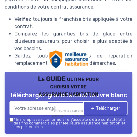
conditions de votre contrat assurance.
Vérifiez toujours la franchise bris appliquée à votre
contrat.
Comparez les garanties bris de glace entre
plusieurs assureurs pour choisir la plus adaptée à
vos besoins.
Gardez toutes les factures de réparation
remplacement pour faciliter vos démarches.
Le GUIDE ultime pour
choisir votre
assurance habitation
Téléchargez gratuitement le livre blanc
➔ Télécharger
Meilleure assurance
habitation — 2026
*
En remplissant ce formulaire, j’accepte d’être contacté(e) à
des fins commerciales par Meilleure assurance habitation et
ses partenaires.