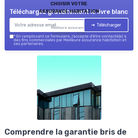
choisir votre
assurance habitation
Téléchargez gratuitement le livre blanc
➔ Télécharger
Meilleure assurance
habitation — 2026
*
En remplissant ce formulaire, j’accepte d’être contacté(e) à
des fins commerciales par Meilleure assurance habitation et
ses partenaires.
Comprendre la garantie bris de