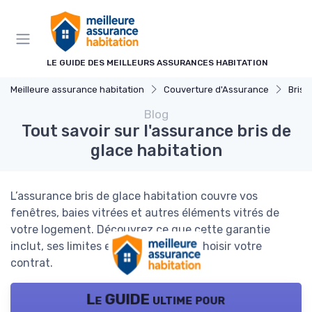
Panneau de gestion des cookies
LE GUIDE DES MEILLEURS ASSURANCES HABITATION
Meilleure assurance habitation
Couverture d'Assurance
Bris 
Blog
Tout savoir sur l'assurance bris de
glace habitation
L’assurance bris de glace habitation couvre vos
fenêtres, baies vitrées et autres éléments vitrés de
votre logement. Découvrez ce que cette garantie
inclut, ses limites et comment bien choisir votre
contrat.
Le GUIDE ultime pour