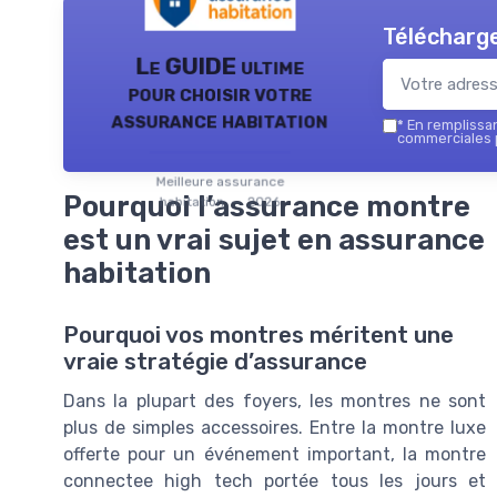
Télécharge
Le GUIDE ultime
pour choisir votre
assurance habitation
*
En remplissant
commerciales p
Meilleure assurance
Pourquoi l’assurance montre
habitation — 2026
est un vrai sujet en assurance
habitation
Pourquoi vos montres méritent une
vraie stratégie d’assurance
Dans la plupart des foyers, les montres ne sont
plus de simples accessoires. Entre la montre luxe
offerte pour un événement important, la montre
connectee high tech portée tous les jours et