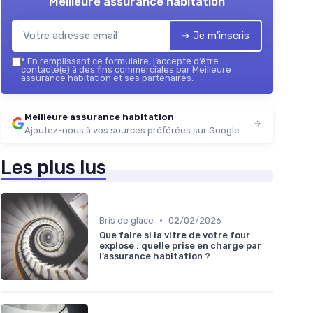
Meilleure assurance habitation
➔ Je m'inscris
*
En remplissant ce formulaire, j’accepte d’être
contacté(e) à des fins commerciales par Meilleure
assurance habitation et ses partenaires.
Meilleure assurance habitation
Ajoutez-nous à vos sources préférées sur Google
Les plus lus
•
Bris de glace
02/02/2026
Que faire si la vitre de votre four
explose : quelle prise en charge par
l’assurance habitation ?